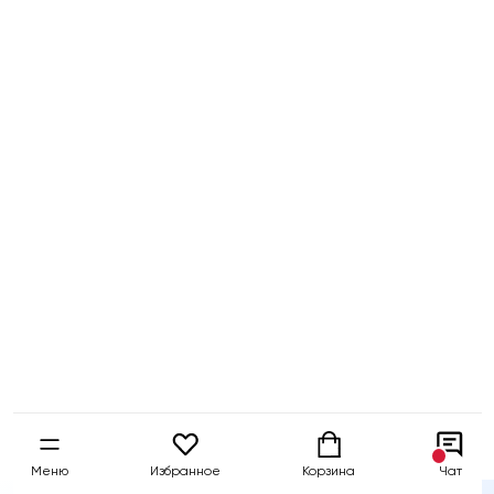
Бесплатный
Быстрая
Гарантия 5 
тест-драйв
доставка
собственны
Меню
Избранное
Корзина
Чат