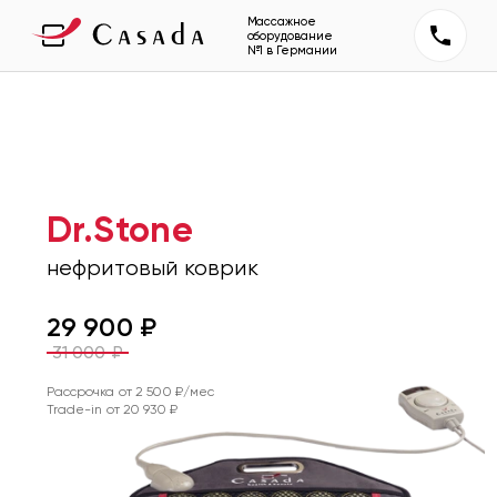
Массажное
оборудование
№1 в Германии
Dr.Stone
нефритовый коврик
29 900
₽
31 000
₽
Рассрочка от
2 500
₽/мес
Trade-in от
20 930
₽