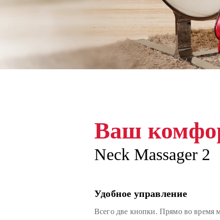
Ваш комфо
Ваш комфо
Ваш комфо
Neck Massager 2
Neck Massager 2
Neck Massager 2
Удобное управление
Прогрев
Регулируйте силу массажа
Всего две кнопки. Прямо во время 
Включите прогрев одним нажатием
Выберите оптимальное давление. Пр