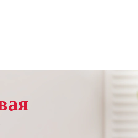
вая
а