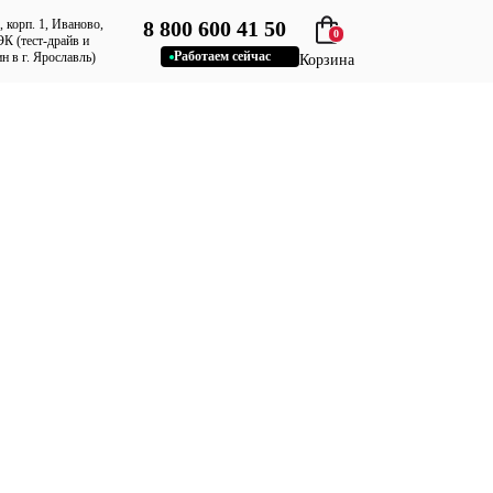
, корп. 1, Иваново,
8 800 600 41 50
0
К (тест-драйв и
Работаем сейчас
 в г. Ярославль)
Корзина