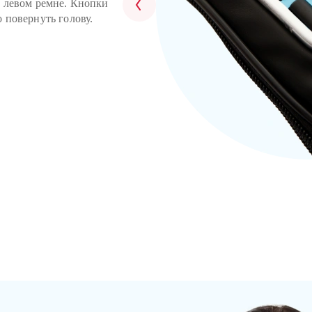
а левом ремне. Кнопки
чувствуете, что
нее, ослабьте и
 повернуть голову.