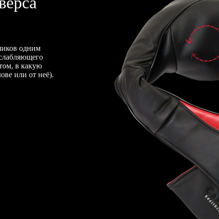
верса
ликов одним
сслабляющего
том, в какую
ове или от неё).