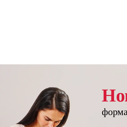
Но
форм