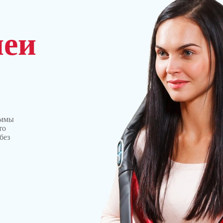
шеи
аммы
то
без